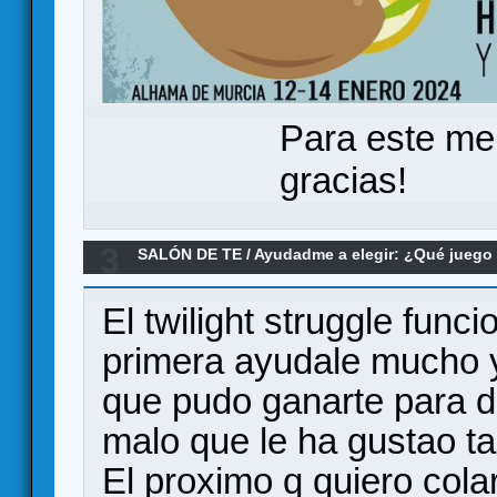
Para este me
gracias!
3
SALÓN DE TE
/
Ayudadme a elegir: ¿Qué jueg
quiere un wargame ligero pero intenso
El twilight struggle func
primera ayudale mucho y
que pudo ganarte para d
malo que le ha gustao ta
El proximo q quiero cola