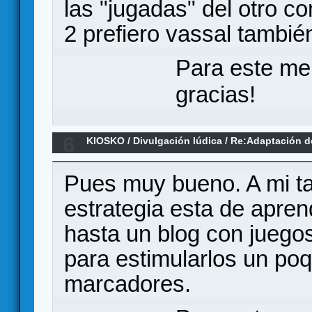
las "jugadas" del otro c
2 prefiero vassal tambié
Para este me
gracias!
6
KIOSKO
/
Divulgación lúdica
/
Re:Adaptación d
estimulación del desarrollo del lenguaje
Pues muy bueno. A mi t
estrategia esta de apre
hasta un blog con juegos
para estimularlos un poqu
marcadores.