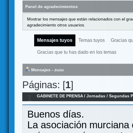
Panel de agradecimientos
Mostrar los mensajes que están relacionados con el gra
agradecimiento otros usuarios.
Mensajes tuyos
Temas tuyos
Gracias q
Gracias que tu has dado en los temas
Mensajes - zuzu
Páginas: [
1
]
1
GABINETE DE PRENSA
/
Jornadas
/
Segundas Pa
en Alhama de Murcia
Buenos días.
La asociación murciana