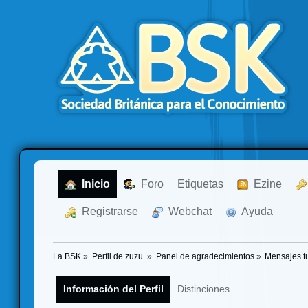
  Inicio
  Foro
Etiquetas
  Ezine
  Registrarse
  Webchat
  Ayuda
La BSK
»
Perfil de zuzu 
»
Panel de agradecimientos
»
Mensajes t
Información del Perfil
Distinciones