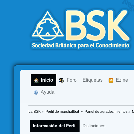
  Inicio
  Foro
Etiquetas
  Ezine
  Ayuda
La BSK
»
Perfil de marshallbat 
»
Panel de agradecimientos
»
M
Información del Perfil
Distinciones