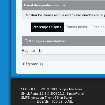
Panel de agradecimientos
Mostrar los mensajes que están relacionados con el 
Mensajes tuyos
Temas tuyos
Gracias
Mensajes - marshallbat
Páginas: [
1
]
Páginas: [
1
]
SMF 2.0.15
|
SMF © 2013
,
Simple Machines
SimplePortal 2.3.5 © 2008-2012, SimplePortal
SMFSimple.com Theme | Skin Samp
Sitemap:
Boards
|
Topics
|
XML