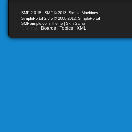
SMF 2.0.15
|
SMF © 2013
,
Simple Machines
SimplePortal 2.3.5 © 2008-2012, SimplePortal
SMFSimple.com Theme | Skin Samp
Sitemap:
Boards
|
Topics
|
XML