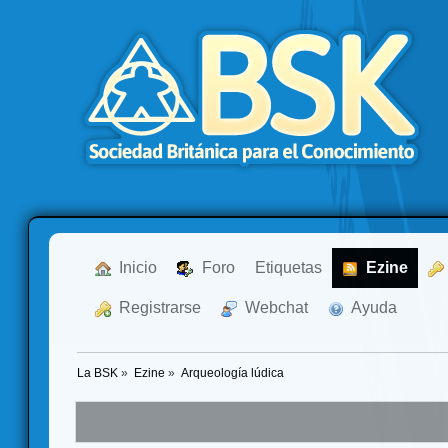
  Inicio
  Foro
Etiquetas
  Ezine
  Registrarse
  Webchat
  Ayuda
La BSK
»
Ezine
»
Arqueología lúdica