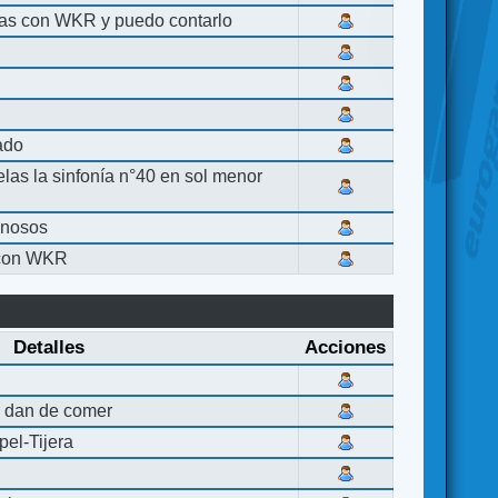
las con WKR y puedo contarlo
lado
elas la sinfonía n°40 en sol menor
inosos
 con WKR
Detalles
Acciones
 dan de comer
el-Tijera