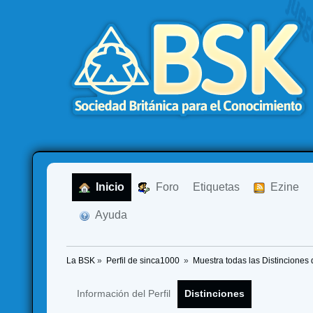
  Inicio
  Foro
Etiquetas
  Ezine
  Ayuda
La BSK
»
Perfil de sinca1000 
»
Muestra todas las Distinciones 
Información del Perfil
Distinciones