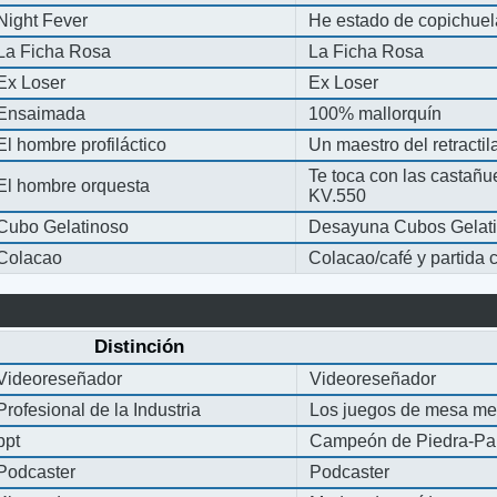
Night Fever
He estado de copichue
La Ficha Rosa
La Ficha Rosa
Ex Loser
Ex Loser
Ensaimada
100% mallorquín
El hombre profiláctico
Un maestro del retracti
Te toca con las castañu
El hombre orquesta
KV.550
Cubo Gelatinoso
Desayuna Cubos Gelat
Colacao
Colacao/café y partida
Distinción
Videoreseñador
Videoreseñador
Profesional de la Industria
Los juegos de mesa me
ppt
Campeón de Piedra-Pap
Podcaster
Podcaster