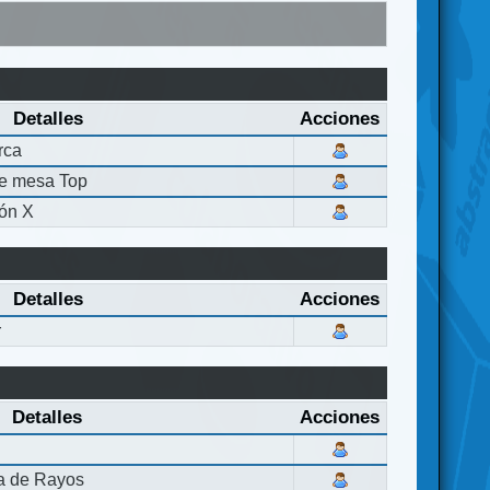
Detalles
Acciones
rca
de mesa Top
ón X
Detalles
Acciones
r
Detalles
Acciones
la de Rayos