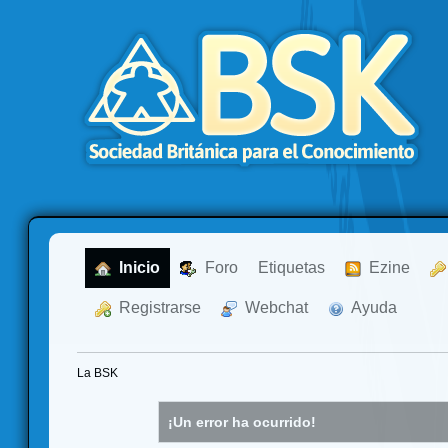
  Inicio
  Foro
Etiquetas
  Ezine
  Registrarse
  Webchat
  Ayuda
La BSK
¡Un error ha ocurrido!