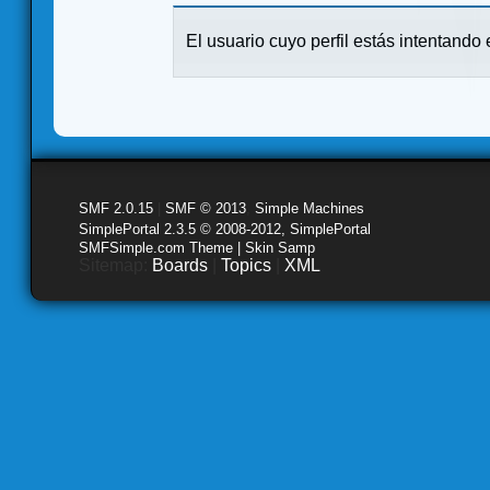
El usuario cuyo perfil estás intentando e
SMF 2.0.15
|
SMF © 2013
,
Simple Machines
SimplePortal 2.3.5 © 2008-2012, SimplePortal
SMFSimple.com Theme | Skin Samp
Sitemap:
Boards
|
Topics
|
XML