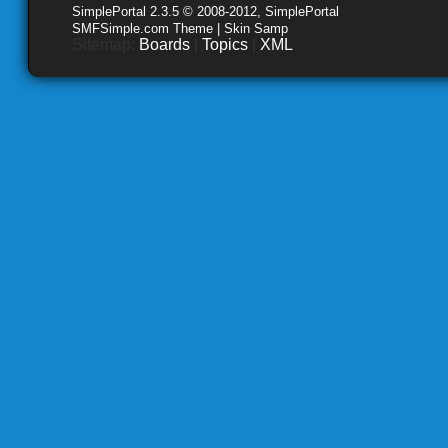
SimplePortal 2.3.5 © 2008-2012, SimplePortal
SMFSimple.com Theme | Skin Samp
Sitemap:
Boards
|
Topics
|
XML