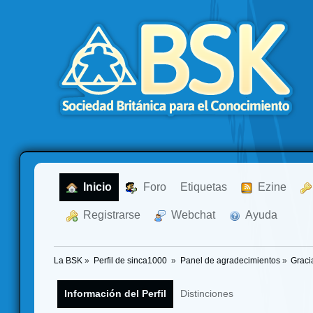
  Inicio
  Foro
Etiquetas
  Ezine
  Registrarse
  Webchat
  Ayuda
La BSK
»
Perfil de sinca1000 
»
Panel de agradecimientos
»
Graci
Información del Perfil
Distinciones