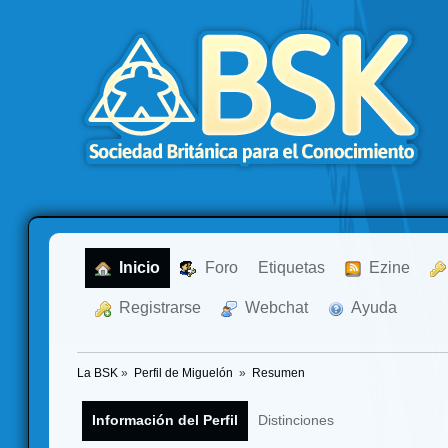
  Inicio
  Foro
Etiquetas
  Ezine
  Registrarse
  Webchat
  Ayuda
La BSK
»
Perfil de Miguelón 
»
Resumen
Información del Perfil
Distinciones