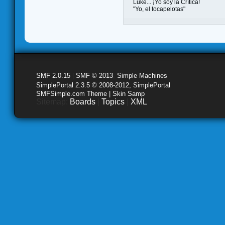
Luke... ¡Yo soy la Crítica!
"Yo, el tocapelotas"
SMF 2.0.15
|
SMF © 2013
,
Simple Machines
SimplePortal 2.3.5 © 2008-2012, SimplePortal
SMFSimple.com Theme | Skin Samp
Sitemap:
Boards
|
Topics
|
XML