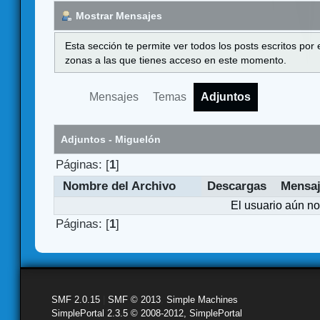
Mostrar Mensajes
Esta sección te permite ver todos los posts escritos por
zonas a las que tienes acceso en este momento.
Mensajes
Temas
Adjuntos
Adjuntos - Miguelón
Páginas: [
1
]
Nombre del Archivo
Descargas
Mensa
El usuario aún no
Páginas: [
1
]
SMF 2.0.15
|
SMF © 2013
,
Simple Machines
SimplePortal 2.3.5 © 2008-2012, SimplePortal