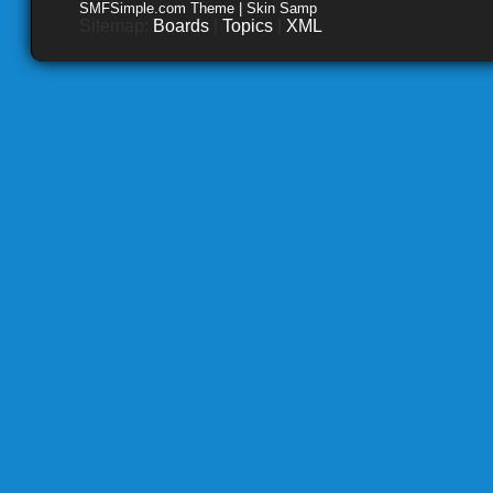
SMFSimple.com Theme | Skin Samp
Sitemap:
Boards
|
Topics
|
XML