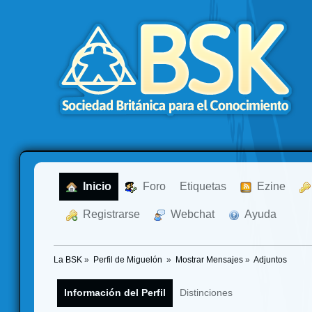
  Inicio
  Foro
Etiquetas
  Ezine
  Registrarse
  Webchat
  Ayuda
La BSK
»
Perfil de Miguelón 
»
Mostrar Mensajes
»
Adjuntos
Información del Perfil
Distinciones