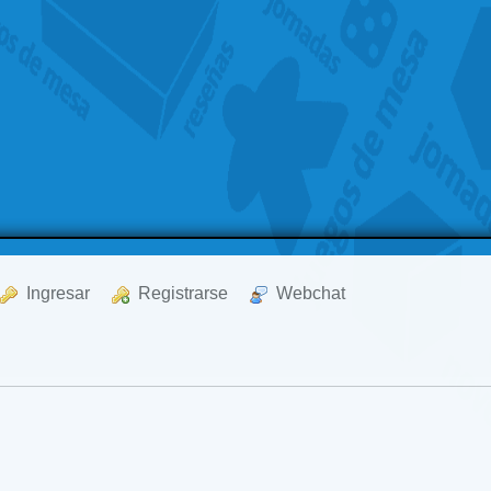
  Ingresar
  Registrarse
  Webchat