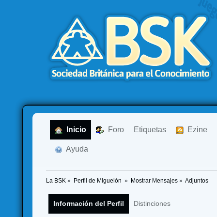
  Inicio
  Foro
Etiquetas
  Ezine
  Ayuda
La BSK
»
Perfil de Miguelón 
»
Mostrar Mensajes
»
Adjuntos
Información del Perfil
Distinciones