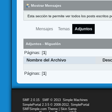
Mostrar Mensajes
Esta sección te permite ver todos los posts escritos
Mensajes
Temas
Adjuntos
Adjuntos - Miguelón
Páginas: [
1
]
Nombre del Archivo
Desc
Páginas: [
1
]
SMF 2.0.15
|
SMF © 2013
,
Simple Machines
SimplePortal 2.3.5 © 2008-2012, SimplePortal
SMFSimple.com Theme | Skin Samp