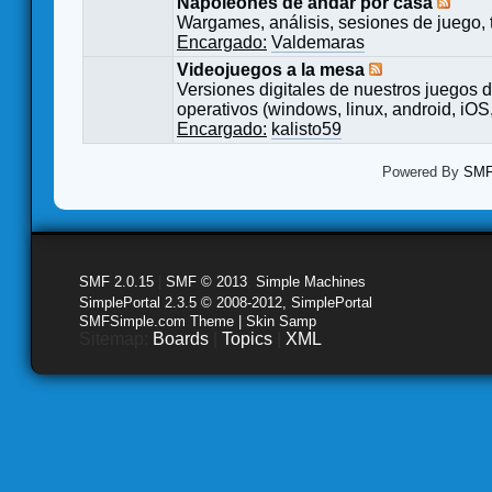
Napoleones de andar por casa
Wargames, análisis, sesiones de juego, 
Encargado:
Valdemaras
Videojuegos a la mesa
Versiones digitales de nuestros juegos d
operativos (windows, linux, android, iOS,
Encargado:
kalisto59
Powered By
SMF 
SMF 2.0.15
|
SMF © 2013
,
Simple Machines
SimplePortal 2.3.5 © 2008-2012, SimplePortal
SMFSimple.com Theme | Skin Samp
Sitemap:
Boards
|
Topics
|
XML