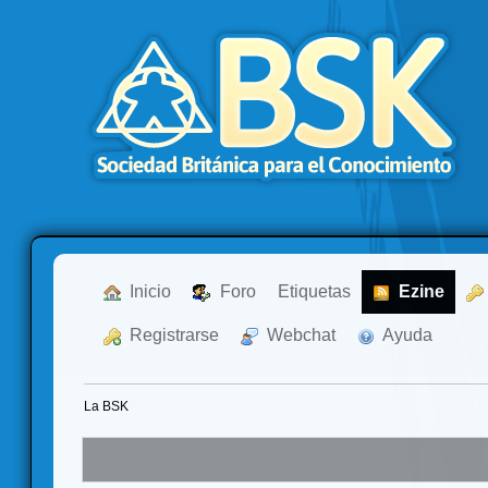
  Inicio
  Foro
Etiquetas
  Ezine
  Registrarse
  Webchat
  Ayuda
La BSK