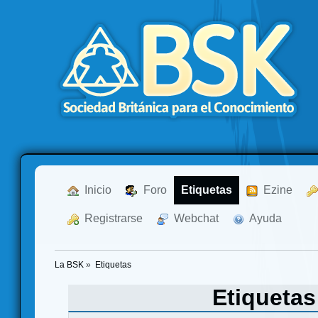
  Inicio
  Foro
Etiquetas
  Ezine
  Registrarse
  Webchat
  Ayuda
La BSK
»
Etiquetas
Etiqueta