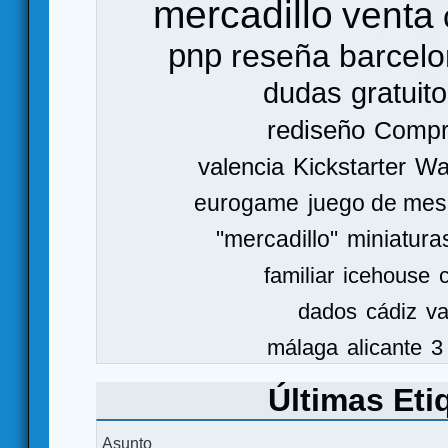
mercadillo
venta
pnp
reseña
barcel
dudas
gratuito
rediseño
Comp
valencia
Kickstarter
Wa
eurogame
juego de mes
"mercadillo"
miniatura
familiar
icehouse
dados
cádiz
va
málaga
alicante
3
Últimas Eti
Asunto