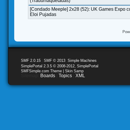
(Tradumaquetadas)
[Condado Meeple] 2x28 (52): UK Games Expo c
Eloi Pujadas
Pow
SMF 2.0.15
|
SMF © 2013
,
Simple Machines
SimplePortal 2.3.5 © 2008-2012, SimplePortal
SMFSimple.com Theme | Skin Samp
Sitemap:
Boards
|
Topics
|
XML