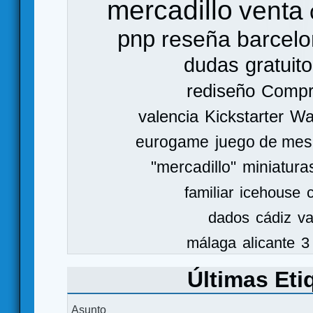
mercadillo
venta
pnp
reseña
barcel
dudas
gratuito
rediseño
Comp
valencia
Kickstarter
Wa
eurogame
juego de mes
"mercadillo"
miniatura
familiar
icehouse
dados
cádiz
va
málaga
alicante
3
Últimas Eti
Asunto