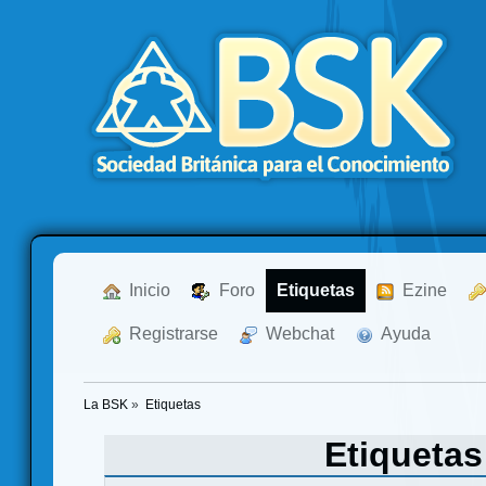
  Inicio
  Foro
Etiquetas
  Ezine
  Registrarse
  Webchat
  Ayuda
La BSK
»
Etiquetas
Etiqueta