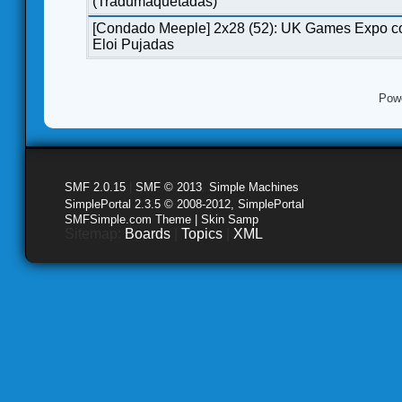
(Tradumaquetadas)
[Condado Meeple] 2x28 (52): UK Games Expo c
Eloi Pujadas
Pow
SMF 2.0.15
|
SMF © 2013
,
Simple Machines
SimplePortal 2.3.5 © 2008-2012, SimplePortal
SMFSimple.com Theme | Skin Samp
Sitemap:
Boards
|
Topics
|
XML