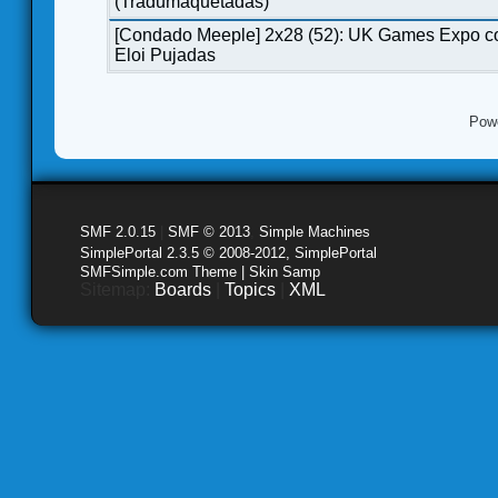
(Tradumaquetadas)
[Condado Meeple] 2x28 (52): UK Games Expo c
Eloi Pujadas
Pow
SMF 2.0.15
|
SMF © 2013
,
Simple Machines
SimplePortal 2.3.5 © 2008-2012, SimplePortal
SMFSimple.com Theme | Skin Samp
Sitemap:
Boards
|
Topics
|
XML