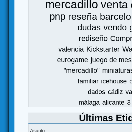
mercadillo
venta
pnp
reseña
barcel
dudas
vendo
rediseño
Comp
valencia
Kickstarter
Wa
eurogame
juego de mes
"mercadillo"
miniatura
familiar
icehouse
dados
cádiz
va
málaga
alicante
3
Últimas Eti
Asunto