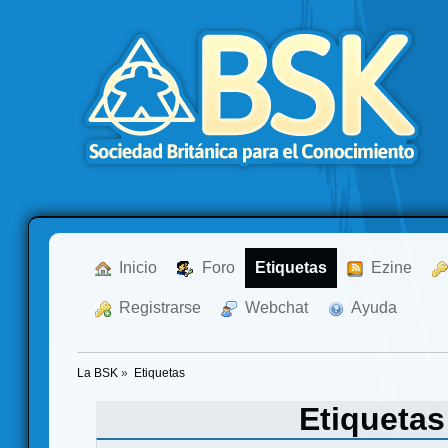
  Inicio
  Foro
Etiquetas
  Ezine
  Registrarse
  Webchat
  Ayuda
La BSK
»
Etiquetas
Etiqueta