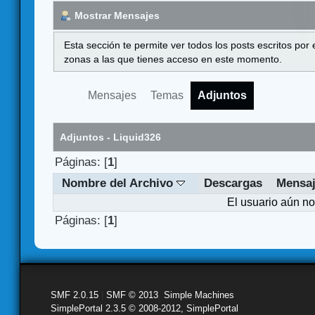
Mostrar Mensajes
Esta sección te permite ver todos los posts escritos por
zonas a las que tienes acceso en este momento.
Mensajes
Temas
Adjuntos
Adjuntos - Liquid326
Páginas: [
1
]
Nombre del Archivo
Descargas
Mensa
El usuario aún no
Páginas: [
1
]
SMF 2.0.15
|
SMF © 2013
,
Simple Machines
SimplePortal 2.3.5 © 2008-2012, SimplePortal