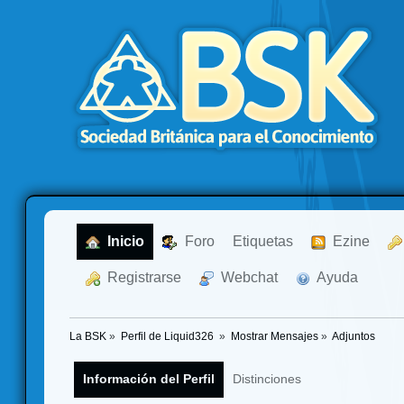
  Inicio
  Foro
Etiquetas
  Ezine
  Registrarse
  Webchat
  Ayuda
La BSK
»
Perfil de Liquid326 
»
Mostrar Mensajes
»
Adjuntos
Información del Perfil
Distinciones