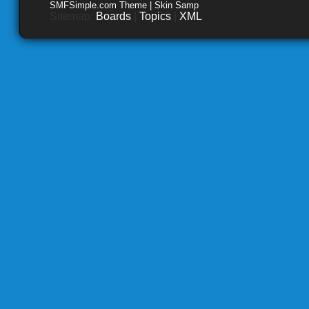
SMFSimple.com Theme | Skin Samp
Sitemap:
Boards
|
Topics
|
XML