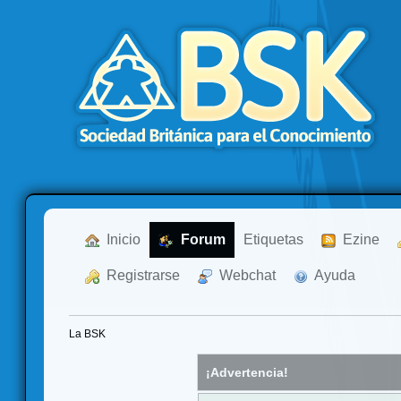
  Inicio
  Forum
Etiquetas
  Ezine
  Registrarse
  Webchat
  Ayuda
La BSK
¡Advertencia!