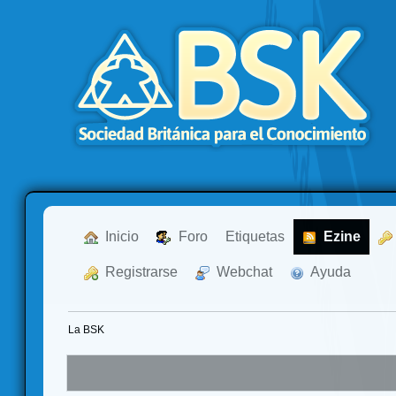
  Inicio
  Foro
Etiquetas
  Ezine
  Registrarse
  Webchat
  Ayuda
La BSK