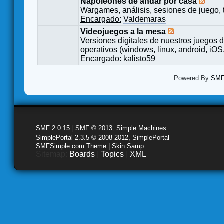
Napoleones de andar por casa
Wargames, análisis, sesiones de juego, 
Encargado:
Valdemaras
Videojuegos a la mesa
Versiones digitales de nuestros juegos d
operativos (windows, linux, android, iOS,
Encargado:
kalisto59
Powered By
SMF 
SMF 2.0.15
|
SMF © 2013
,
Simple Machines
SimplePortal 2.3.5 © 2008-2012, SimplePortal
SMFSimple.com Theme | Skin Samp
Sitemap:
Boards
|
Topics
|
XML