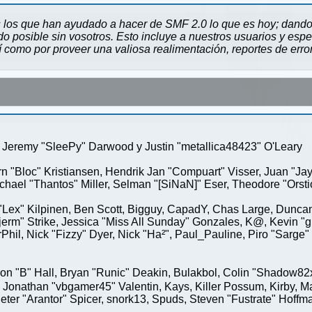
 los que han ayudado a hacer de SMF 2.0 lo que es hoy; dando 
 posible sin vosotros. Esto incluye a nuestros usuarios y espe
sí como por proveer una valiosa realimentación, reportes de erro
Jeremy "SleePy" Darwood y Justin "metallica48423" O'Leary
rn "Bloc" Kristiansen, Hendrik Jan "Compuart" Visser, Juan "J
ael "Thantos" Miller, Selman "[SiNaN]" Eser, Theodore "Orstio
 "Lex" Kilpinen, Ben Scott, Bigguy, CapadY, Chas Large, Duncan
rm" Strike, Jessica "Miss All Sunday" Gonzales, K@, Kevin "gre
MrPhil, Nick "Fizzy" Dyer, Nick "Ha²", Paul_Pauline, Piro "Sar
"B" Hall, Bryan "Runic" Deakin, Bulakbol, Colin "Shadow82x" 
 Jonathan "vbgamer45" Valentin, Kays, Killer Possum, Kirby,
eter "Arantor" Spicer, snork13, Spuds, Steven "Fustrate" Hoffm