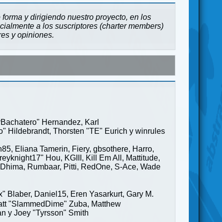
forma y dirigiendo nuestro proyecto, en los
cialmente a los suscriptores (charter members)
res y opiniones.
ayBachatero" Hernandez, Karl
" Hildebrandt, Thorsten "TE" Eurich y winrules
85, Eliana Tamerin, Fiery, gbsothere, Harro,
yknight17" Hou, KGIII, Kill Em All, Mattitude,
ge" Dhima, Rumbaar, Pitti, RedOne, S-Ace, Wade
Blaber, Daniel15, Eren Yasarkurt, Gary M.
 Matt "SlammedDime" Zuba, Matthew
an y Joey "Tyrsson" Smith