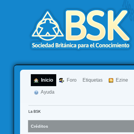
  Inicio
  Foro
Etiquetas
  Ezine
  Ayuda
La BSK
Créditos