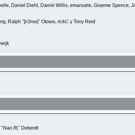
elle, Daniel Diehl, Dannii Willis, emanuele, Graeme Spence, 
g, Ralph "[n3rve]" Otowo, rickC y Tony Reid
wijk
s "Nao 尚" Deberdt