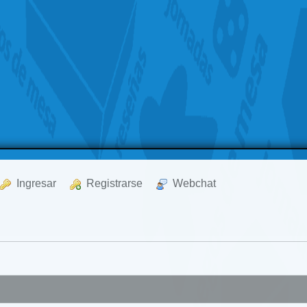
  Ingresar
  Registrarse
  Webchat