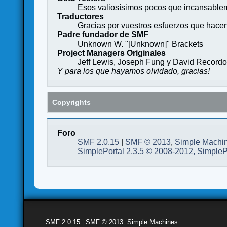
Esos valiosísimos pocos que incansableme
Traductores
Gracias por vuestros esfuerzos que hace
Padre fundador de SMF
Unknown W. "[Unknown]" Brackets
Project Managers Originales
Jeff Lewis, Joseph Fung y David Record
Y para los que hayamos olvidado, gracias!
Copyrights
Foro
SMF 2.0.15
|
SMF © 2013
,
Simple Machi
SimplePortal 2.3.5 © 2008-2012, SimpleP
SMF 2.0.15
|
SMF © 2013
,
Simple Machines