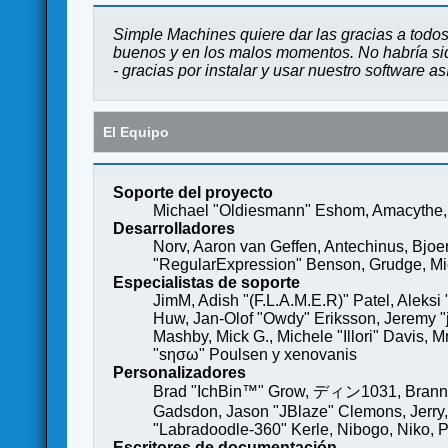
Simple Machines quiere dar las gracias a todos
buenos y en los malos momentos. No habría sido
- gracias por instalar y usar nuestro software a
El Equipo
Soporte del proyecto
Michael "Oldiesmann" Eshom, Amacythe, 
Desarrolladores
Norv, Aaron van Geffen, Antechinus, Bjoe
"RegularExpression" Benson, Grudge, Mich
Especialistas de soporte
JimM, Adish "(F.L.A.M.E.R)" Patel, Aleksi
Huw, Jan-Olof "Owdy" Eriksson, Jeremy "je
Mashby, Mick G., Michele "Illori" Davis, 
"sησω" Poulsen y xenovanis
Personalizadores
Brad "IchBin™" Grow, ディン1031, Brannon 
Gadsdon, Jason "JBlaze" Clemons, Jerry,
"Labradoodle-360" Kerle, Nibogo, Niko, P
Escritores de documentación