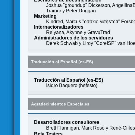
Joshua "groundup" Dickerson, AngellinaB
Trainor y Peter Duggan
Marketing
Kindred, Marcus "cσσкιє мσηѕтєя" Forsber
Internacionalizadores
Relyana, Akyhne y GravuTrad
Administradores de los servidores
Derek Schwab y Liroy "CoreISP" van Hoe
Traducción al Español (es-ES)
Traducción al Español (es-ES)
Isidro Baquero (
hefesto
)
Agradecimientos Especiales
Desarrolladores consultores
Brett Flannigan, Mark Rose y René-Gille
Beta Testers