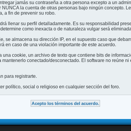
entregar jamás su contraseña a otra persona excepto a un admini
usar NUNCA la cuenta de otras personas bajo ningún concep
 a fin de prevenir su robo.
odrá llenar su perfil detalladamente. Es su responsabilidad pres
 determine como inexacta o de naturaleza vulgar será eliminada,
e, se almacena su dirección IP, en el supuesto caso que debamo
irá en caso de una violación importante de este acuerdo.
 una cookie, un archivo de texto que contiene bits de informac
mantenerlo conectado/desconectado. El software no reúne ni en
 para registrarte.
 político, social o religioso en cualquier sección del foro.