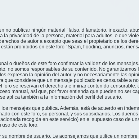
n no publicar ningún material "falso, difamatorio, inexacto, abus
a privacidad de la persona, material para adultos, o que viole
derechos de autor a excepto que seas el propietario de los der
én están prohibidos en este foro "Spam, flooding, anuncios, me
nal o dueños de este foro confirmar la validez de los mensajes
nto, no somos responsables de su contenido. No garantizamos la 
s expresan la opinión del autor, y no necesariamente las opini
era que considere que un mensaje publicado es censurable a noti
l foro se reservan el derecho a eliminar contenido censurable, 
oceso manual, así que, por favor entienda que pueden no ser c
se aplica también a la información del perfil del usuario.
 los mensajes que publica. Además, está de acuerdo en indemni
onado con este foro, su personal, y sus subsidiarios. Los dueños
relacionada recogida en este servicio) en el supuesto caso de u
 uso de este foro.
gir su nombre de usuario. Le aconsejamos que utilice un nombr