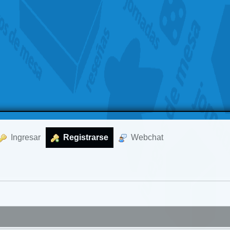
  Ingresar
  Registrarse
  Webchat