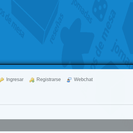
  Ingresar
  Registrarse
  Webchat