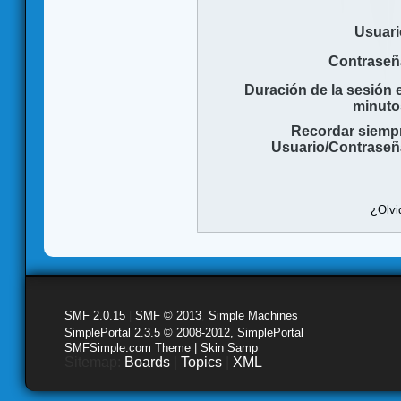
Usuari
Contraseñ
Duración de la sesión 
minuto
Recordar siemp
Usuario/Contraseñ
¿Olvi
SMF 2.0.15
|
SMF © 2013
,
Simple Machines
SimplePortal 2.3.5 © 2008-2012, SimplePortal
SMFSimple.com Theme | Skin Samp
Sitemap:
Boards
|
Topics
|
XML