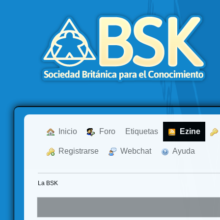
  Inicio
  Foro
Etiquetas
  Ezine
  Registrarse
  Webchat
  Ayuda
La BSK