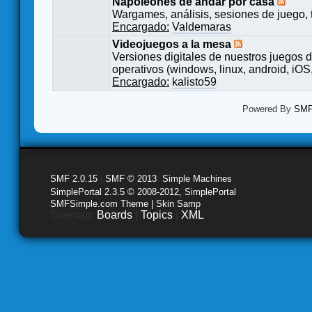
Napoleones de andar por casa
Wargames, análisis, sesiones de juego, 
Encargado:
Valdemaras
Videojuegos a la mesa
Versiones digitales de nuestros juegos d
operativos (windows, linux, android, iOS,
Encargado:
kalisto59
Powered By
SMF 
SMF 2.0.15
|
SMF © 2013
,
Simple Machines
SimplePortal 2.3.5 © 2008-2012, SimplePortal
SMFSimple.com Theme | Skin Samp
Sitemap:
Boards
|
Topics
|
XML