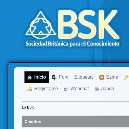
  Inicio
  Foro
Etiquetas
  Ezine
  Registrarse
  Webchat
  Ayuda
La BSK
Créditos