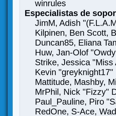
winrules
Especialistas de sopor
JimM, Adish "(F.L.A.M
Kilpinen, Ben Scott,
Duncan85, Eliana Tame
Huw, Jan-Olof "Owdy"
Strike, Jessica "Mis
Kevin "greyknight17" H
Mattitude, Mashby, Mic
MrPhil, Nick "Fizzy" 
Paul_Pauline, Piro "S
RedOne, S-Ace, Wad