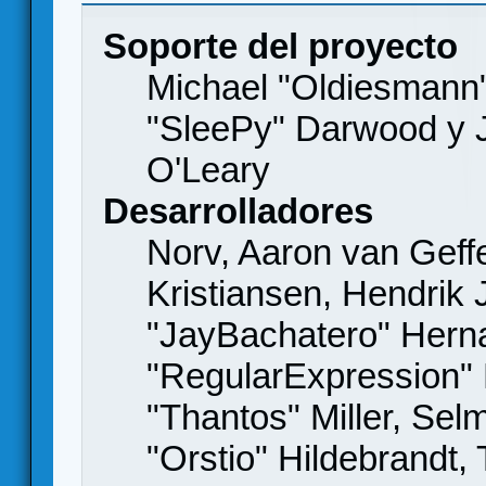
Soporte del proyecto
Michael "Oldiesmann
"SleePy" Darwood y J
O'Leary
Desarrolladores
Norv, Aaron van Geffe
Kristiansen, Hendrik
"JayBachatero" Hern
"RegularExpression"
"Thantos" Miller, Se
"Orstio" Hildebrandt,