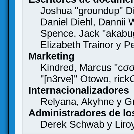
Joshua "groundup" Di
Daniel Diehl, Dannii 
Spence, Jack "akabu
Elizabeth Trainor y 
Marketing
Kindred, Marcus "cσσ
"[n3rve]" Otowo, rick
Internacionalizadores
Relyana, Akyhne y G
Administradores de lo
Derek Schwab y Liro