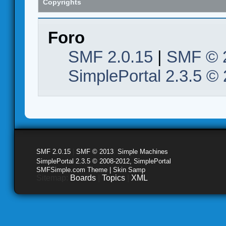
Copyrights
Foro
SMF 2.0.15
|
SMF © 
SimplePortal 2.3.5 ©
SMF 2.0.15
|
SMF © 2013
,
Simple Machines
SimplePortal 2.3.5 © 2008-2012, SimplePortal
SMFSimple.com Theme | Skin Samp
Sitemap:
Boards
|
Topics
|
XML