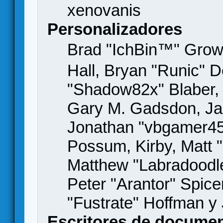
xenovanis
Personalizadores
Brad "IchBin™" Gro
Hall, Bryan "Runic" D
"Shadow82x" Blaber, 
Gary M. Gadsdon, Jas
Jonathan "vbgamer45" 
Possum, Kirby, Matt
Matthew "Labradoodle
Peter "Arantor" Spice
"Fustrate" Hoffman y
Escritores de docume