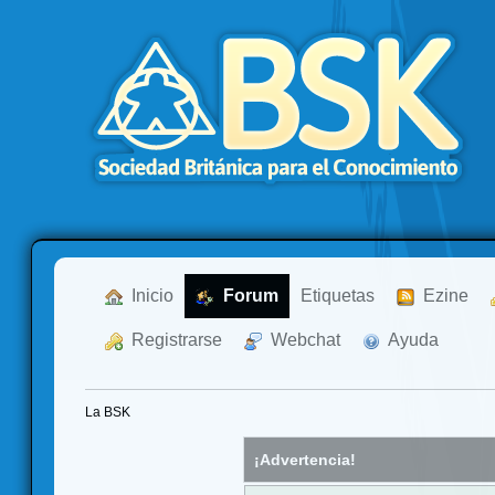
  Inicio
  Forum
Etiquetas
  Ezine
  Registrarse
  Webchat
  Ayuda
La BSK
¡Advertencia!