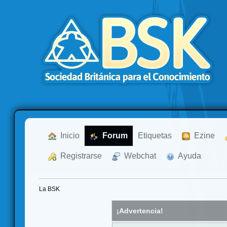
  Inicio
  Forum
Etiquetas
  Ezine
  Registrarse
  Webchat
  Ayuda
La BSK
¡Advertencia!