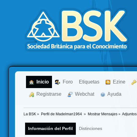
  Inicio
  Foro
Etiquetas
  Ezine
  Registrarse
  Webchat
  Ayuda
La BSK
»
Perfil de Madelman1964 
»
Mostrar Mensajes
»
Adjuntos
Información del Perfil
Distinciones