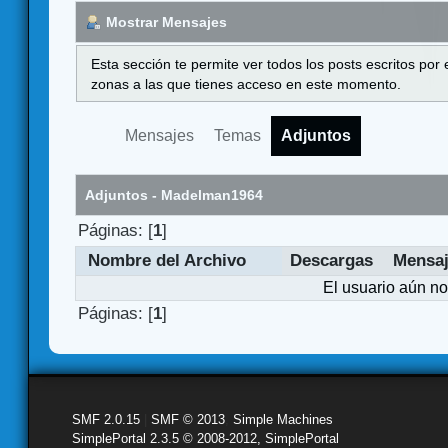
Mostrar Mensajes
Esta sección te permite ver todos los posts escritos por
zonas a las que tienes acceso en este momento.
Mensajes
Temas
Adjuntos
Adjuntos - Madelman1964
Páginas: [
1
]
Nombre del Archivo
Descargas
Mensa
El usuario aún no
Páginas: [
1
]
SMF 2.0.15
|
SMF © 2013
,
Simple Machines
SimplePortal 2.3.5 © 2008-2012, SimplePortal