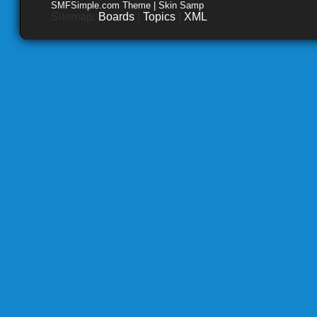
SMFSimple.com Theme | Skin Samp
Sitemap:
Boards
|
Topics
|
XML