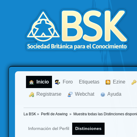
  Inicio
  Foro
Etiquetas
  Ezine
  Registrarse
  Webchat
  Ayuda
La BSK
»
Perfil de Aswing 
»
Muestra todas las Distinciones dispon
Información del Perfil
Distinciones