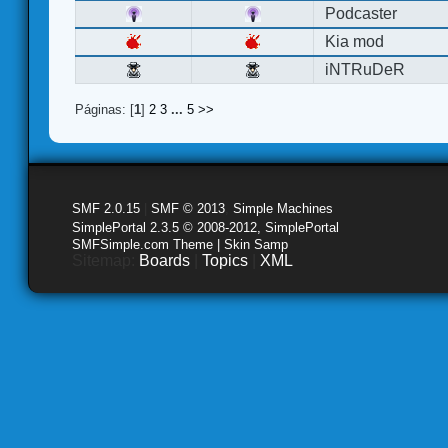
Podcaster
Kia mod
iNTRuDeR
Páginas: [
1
]
2
3
...
5
>>
SMF 2.0.15
|
SMF © 2013
,
Simple Machines
SimplePortal 2.3.5 © 2008-2012, SimplePortal
SMFSimple.com Theme | Skin Samp
Sitemap:
Boards
|
Topics
|
XML