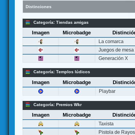
Distinciones
Categoría: Tiendas amigas
Imagen
Microbadge
Distinció
La comarca
Juegos de mesa
Generación X
Categoría: Templos lúdicos
Imagen
Microbadge
Distinció
Playbar
Categoría: Premios Wkr
Imagen
Microbadge
Distinció
Taxista
Pistola de Rayo