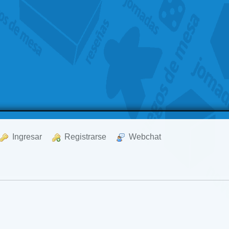
  Ingresar
  Registrarse
  Webchat