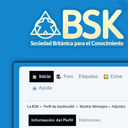
  Inicio
  Foro
Etiquetas
  Ezine
  Ayuda
La BSK
»
Perfil de basileus66 
»
Mostrar Mensajes
»
Adjuntos
Información del Perfil
Distinciones