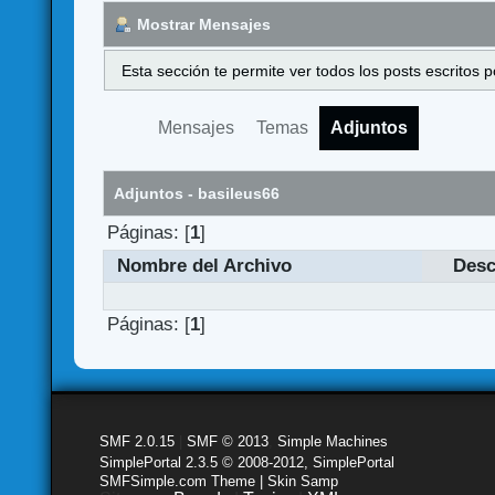
Mostrar Mensajes
Esta sección te permite ver todos los posts escritos
Mensajes
Temas
Adjuntos
Adjuntos - basileus66
Páginas: [
1
]
Nombre del Archivo
Desc
Páginas: [
1
]
SMF 2.0.15
|
SMF © 2013
,
Simple Machines
SimplePortal 2.3.5 © 2008-2012, SimplePortal
SMFSimple.com Theme | Skin Samp