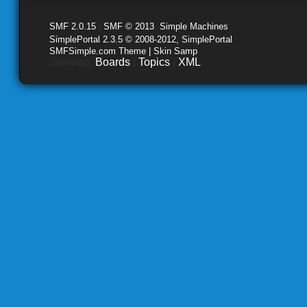
SMF 2.0.15
|
SMF © 2013
,
Simple Machines
SimplePortal 2.3.5 © 2008-2012, SimplePortal
SMFSimple.com Theme | Skin Samp
Sitemap:
Boards
|
Topics
|
XML