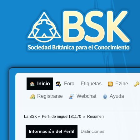
  Inicio
  Foro
Etiquetas
  Ezine
  Registrarse
  Webchat
  Ayuda
La BSK
»
Perfil de miguel181170 
»
Resumen
Información del Perfil
Distinciones