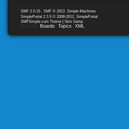
SMF 2.0.15
|
SMF © 2013
,
Simple Machines
SimplePortal 2.3.5 © 2008-2012, SimplePortal
SMFSimple.com Theme | Skin Samp
Sitemap:
Boards
|
Topics
|
XML