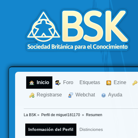
  Inicio
  Foro
Etiquetas
  Ezine
  Registrarse
  Webchat
  Ayuda
La BSK
»
Perfil de miguel181170 
»
Resumen
Información del Perfil
Distinciones