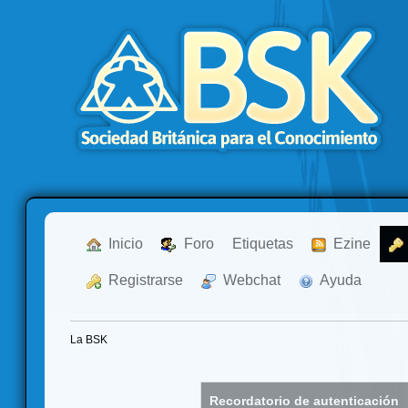
  Inicio
  Foro
Etiquetas
  Ezine
  Registrarse
  Webchat
  Ayuda
La BSK
Recordatorio de autenticación