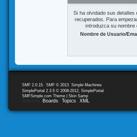
Si ha olvidado sus detalles
recuperados. Para empezar 
introduzca su nombre d
Nombre de Usuario/Emai
SMF 2.0.15
|
SMF © 2013
,
Simple Machines
SimplePortal 2.3.5 © 2008-2012, SimplePortal
SMFSimple.com Theme | Skin Samp
Sitemap:
Boards
|
Topics
|
XML