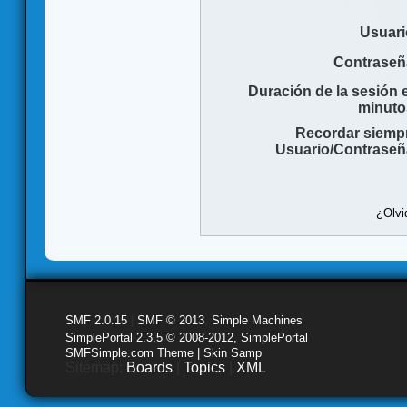
Usuari
Contraseñ
Duración de la sesión 
minuto
Recordar siemp
Usuario/Contraseñ
¿Olvi
SMF 2.0.15
|
SMF © 2013
,
Simple Machines
SimplePortal 2.3.5 © 2008-2012, SimplePortal
SMFSimple.com Theme | Skin Samp
Sitemap:
Boards
|
Topics
|
XML