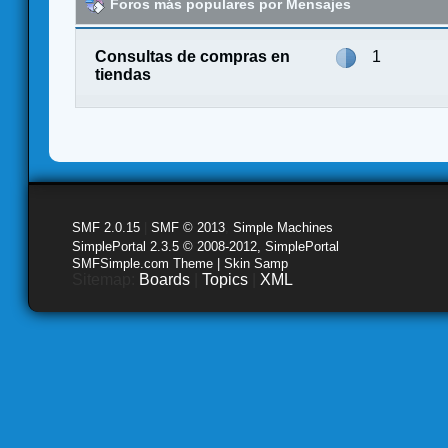
Foros más populares por Mensajes
Consultas de compras en
1
tiendas
SMF 2.0.15
|
SMF © 2013
,
Simple Machines
SimplePortal 2.3.5 © 2008-2012, SimplePortal
SMFSimple.com Theme | Skin Samp
Sitemap:
Boards
|
Topics
|
XML