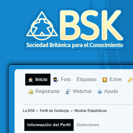
  Inicio
  Foro
Etiquetas
  Ezine
  Registrarse
  Webchat
  Ayuda
La BSK
»
Perfil de Guillerpa 
»
Mostrar Estadísticas
Información del Perfil
Distinciones