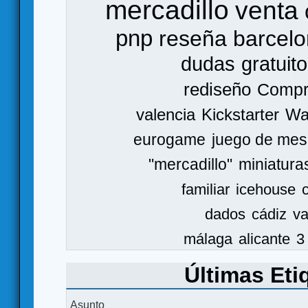
mercadillo
venta
pnp
reseña
barcel
dudas
gratuito
rediseño
Comp
valencia
Kickstarter
Wa
eurogame
juego de mes
"mercadillo"
miniatura
familiar
icehouse
dados
cádiz
va
málaga
alicante
3
Últimas Eti
Asunto