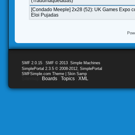
(Tradumaquetadas)
[Condado Meeple] 2x28 (52): UK Games Expo c
Eloi Pujadas
Pow
SMF 2.0.15
|
SMF © 2013
,
Simple Machines
SimplePortal 2.3.5 © 2008-2012, SimplePortal
SMFSimple.com Theme | Skin Samp
Sitemap:
Boards
|
Topics
|
XML