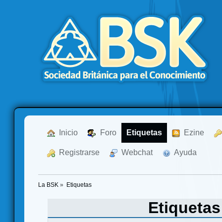
  Inicio
  Foro
Etiquetas
  Ezine
  Registrarse
  Webchat
  Ayuda
La BSK
»
Etiquetas
Etiqueta