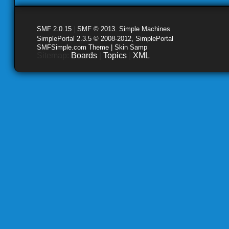
SMF 2.0.15
|
SMF © 2013
,
Simple Machines
SimplePortal 2.3.5 © 2008-2012, SimplePortal
SMFSimple.com Theme | Skin Samp
Sitemap:
Boards
|
Topics
|
XML