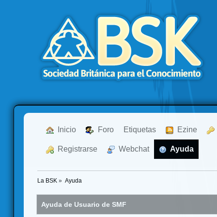
  Inicio
  Foro
Etiquetas
  Ezine
  Registrarse
  Webchat
  Ayuda
La BSK
»
Ayuda
Ayuda de Usuario de SMF