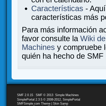
Características
- Aquí
características más 
Para más información a
favor consulte la
Wiki d
Machines
y compruebe 
quién ha hecho de SMF l
SMF 2.0.15
|
SMF © 2013
,
Simple Machines
SimplePortal 2.3.5 © 2008-2012, SimplePortal
SMFSimple.com Theme | Skin Samp