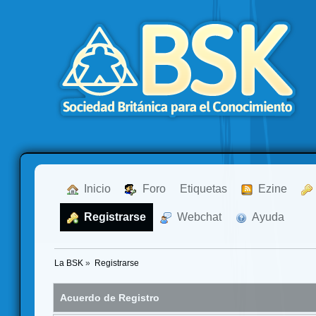
  Inicio
  Foro
Etiquetas
  Ezine
  Registrarse
  Webchat
  Ayuda
La BSK
»
Registrarse
Acuerdo de Registro