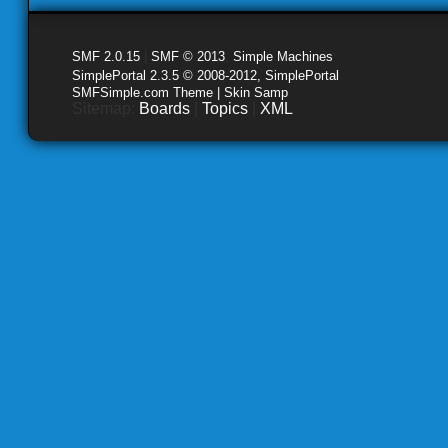
SMF 2.0.15
|
SMF © 2013
,
Simple Machines
SimplePortal 2.3.5 © 2008-2012, SimplePortal
SMFSimple.com Theme | Skin Samp
Sitemap:
Boards
|
Topics
|
XML