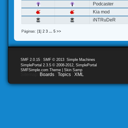
Podcaster
Kia mod
iNTRuDeR
Páginas: [
1
]
2
3
...
5
>>
SMF 2.0.15
|
SMF © 2013
,
Simple Machines
SimplePortal 2.3.5 © 2008-2012, SimplePortal
SMFSimple.com Theme | Skin Samp
Sitemap:
Boards
|
Topics
|
XML