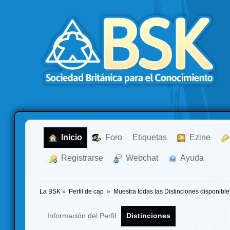
  Inicio
  Foro
Etiquetas
  Ezine
  Registrarse
  Webchat
  Ayuda
La BSK
»
Perfil de cap 
»
Muestra todas las Distinciones disponible
Información del Perfil
Distinciones