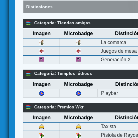
Distinciones
Categoría: Tiendas amigas
Imagen
Microbadge
Distinció
La comarca
Juegos de mesa
Generación X
Categoría: Templos lúdicos
Imagen
Microbadge
Distinció
Playbar
Categoría: Premios Wkr
Imagen
Microbadge
Distinció
Taxista
Pistola de Rayo