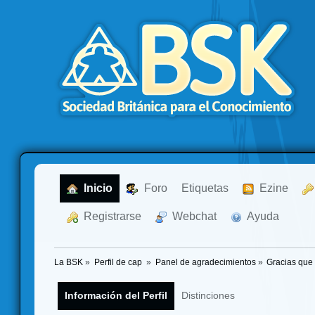
  Inicio
  Foro
Etiquetas
  Ezine
  Registrarse
  Webchat
  Ayuda
La BSK
»
Perfil de cap 
»
Panel de agradecimientos
»
Gracias que 
Información del Perfil
Distinciones