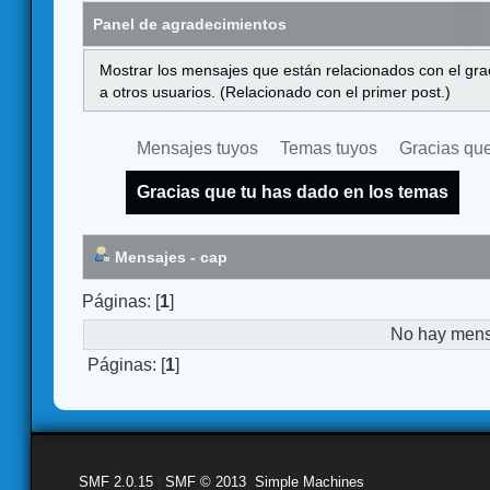
Panel de agradecimientos
Mostrar los mensajes que están relacionados con el gra
a otros usuarios. (Relacionado con el primer post.)
Mensajes tuyos
Temas tuyos
Gracias que
Gracias que tu has dado en los temas
Mensajes - cap
Páginas: [
1
]
No hay mensa
Páginas: [
1
]
SMF 2.0.15
|
SMF © 2013
,
Simple Machines