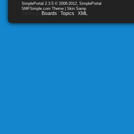
SimplePortal 2.3.5 © 2008-2012, SimplePortal
SMFSimple.com Theme | Skin Samp
Sitemap:
Boards
|
Topics
|
XML