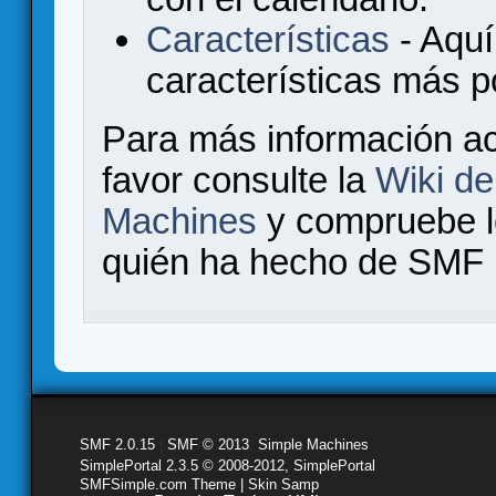
Características
- Aquí
características más 
Para más información a
favor consulte la
Wiki d
Machines
y compruebe 
quién ha hecho de SMF l
SMF 2.0.15
|
SMF © 2013
,
Simple Machines
SimplePortal 2.3.5 © 2008-2012, SimplePortal
SMFSimple.com Theme | Skin Samp