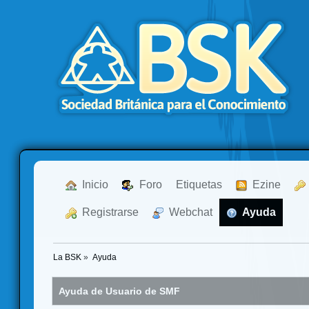
  Inicio
  Foro
Etiquetas
  Ezine
  Registrarse
  Webchat
  Ayuda
La BSK
»
Ayuda
Ayuda de Usuario de SMF