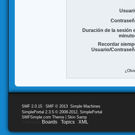
Usuari
Contraseñ
Duración de la sesión 
minuto
Recordar siemp
Usuario/Contraseñ
¿Olvi
SMF 2.0.15
|
SMF © 2013
,
Simple Machines
SimplePortal 2.3.5 © 2008-2012, SimplePortal
SMFSimple.com Theme | Skin Samp
Sitemap:
Boards
|
Topics
|
XML