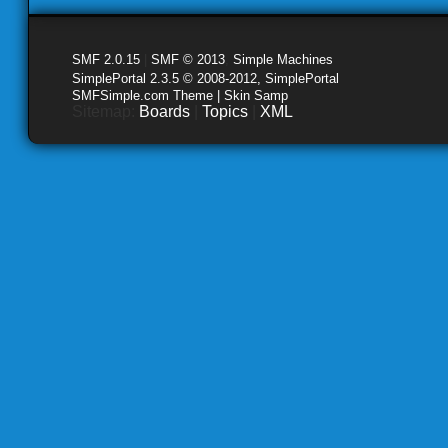
SMF 2.0.15
|
SMF © 2013
,
Simple Machines
SimplePortal 2.3.5 © 2008-2012, SimplePortal
SMFSimple.com Theme | Skin Samp
Sitemap:
Boards
|
Topics
|
XML