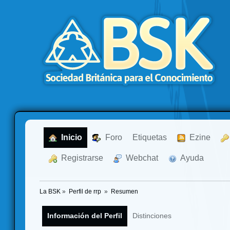
  Inicio
  Foro
Etiquetas
  Ezine
  Registrarse
  Webchat
  Ayuda
La BSK
»
Perfil de rrp 
»
Resumen
Información del Perfil
Distinciones