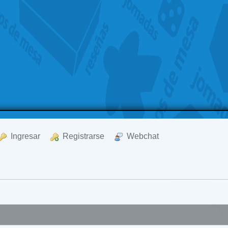
  Ingresar
  Registrarse
  Webchat