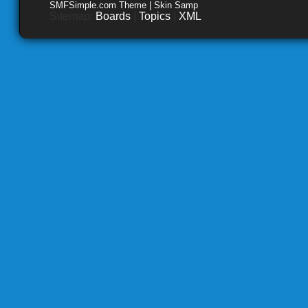
SMFSimple.com Theme | Skin Samp
Sitemap:
Boards
|
Topics
|
XML