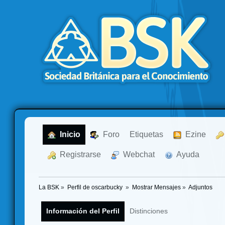
  Inicio
  Foro
Etiquetas
  Ezine
  Registrarse
  Webchat
  Ayuda
La BSK
»
Perfil de oscarbucky 
»
Mostrar Mensajes
»
Adjuntos
Información del Perfil
Distinciones