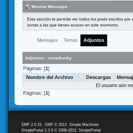
Mostrar Mensajes
Esta sección te permite ver todos los posts escritos por
zonas a las que tienes acceso en este momento.
Mensajes
Temas
Adjuntos
Adjuntos - oscarbucky
Páginas: [
1
]
Nombre del Archivo
Descargas
Mensa
El usuario aún no
Páginas: [
1
]
SMF 2.0.15
|
SMF © 2013
,
Simple Machines
SimplePortal 2.3.5 © 2008-2012, SimplePortal