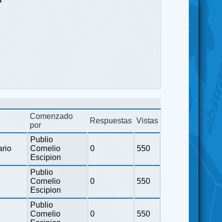
Comenzado
Respuestas
Vistas
por
Publio
ario
Cornelio
0
550
Escipion
Publio
Cornelio
0
550
Escipion
Publio
Cornelio
0
550