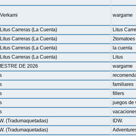
n Verkami
wargame
Litus Carreras (La Cuenta)
Litus Carr
Litus Carreras (La Cuenta)
2tomatoes
Litus Carreras (La Cuenta)
la cuenta
Litus Carreras (La Cuenta)
Litus
ESTRE DE 2026
wargame
s
recomenda
s
familiares
s
fillers
s
juegos de 
s
vacacione
DW. (Tradumaquetadas)
IDW.
DW. (Tradumaquetadas)
Adventure