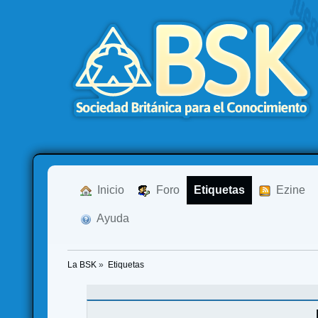
  Inicio
  Foro
Etiquetas
  Ezine
  Ayuda
La BSK
»
Etiquetas