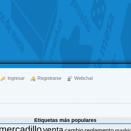
  Ingresar
  Registrarse
  Webchat
Etiquetas más populares
mercadillo
venta
cambio
reglamento
madri