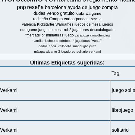
pnp
reseña
barcelona
ayuda de juego
compra
dudas
vendo
gratuito
kiala
wargame
rediseño
Compro
cartas
podcast
sevilla
valencia
Kickstarter
Wargames
juegos de mesa
juegos
eurogame
juego de mesa
rol
2 jugadores
descatalogado
"mercadillo"
miniaturas
juego
zaragoza
crowdfunding
familiar
icehouse
córdoba
4 jugadores
"venta"
dados
cádiz
valladolid
sant cugat
jerez
málaga
alicante
3 jugadores
solitario
verkami
Últimas Etiquetas sugeridas:
Tag
n Verkami
juego solit
n Verkami
librojuego
n Verkami
solitario