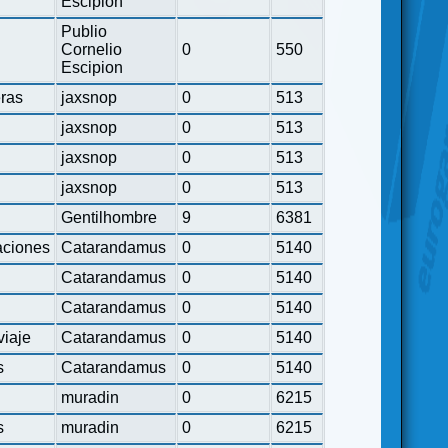
Escipion
Publio
Cornelio
0
550
Escipion
eras
jaxsnop
0
513
jaxsnop
0
513
jaxsnop
0
513
jaxsnop
0
513
Gentilhombre
9
6381
ciones
Catarandamus
0
5140
Catarandamus
0
5140
Catarandamus
0
5140
viaje
Catarandamus
0
5140
s
Catarandamus
0
5140
muradin
0
6215
s
muradin
0
6215