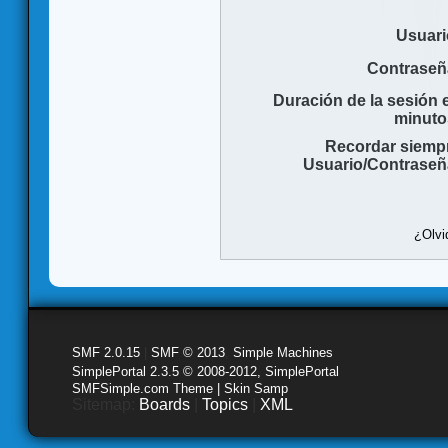
Usuari
Contraseñ
Duración de la sesión 
minuto
Recordar siemp
Usuario/Contraseñ
¿Olvi
SMF 2.0.15
|
SMF © 2013
,
Simple Machines
SimplePortal 2.3.5 © 2008-2012, SimplePortal
SMFSimple.com Theme | Skin Samp
Sitemap:
Boards
|
Topics
|
XML