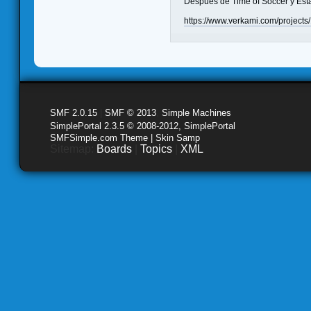
Después de Time of Soccer y Estad
https://www.verkami.com/projects
SMF 2.0.15
|
SMF © 2013
,
Simple Machines
SimplePortal 2.3.5 © 2008-2012, SimplePortal
SMFSimple.com Theme | Skin Samp
Sitemap:
Boards
|
Topics
|
XML