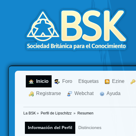
  Inicio
  Foro
Etiquetas
  Ezine
  Registrarse
  Webchat
  Ayuda
La BSK
»
Perfil de Lipschitzz 
»
Resumen
Información del Perfil
Distinciones