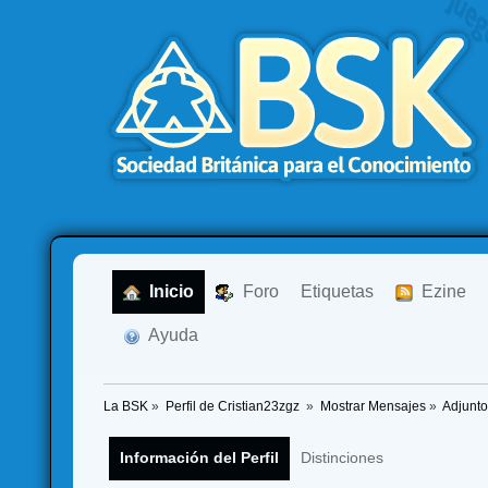
  Inicio
  Foro
Etiquetas
  Ezine
  Ayuda
La BSK
»
Perfil de Cristian23zgz 
»
Mostrar Mensajes
»
Adjunt
Información del Perfil
Distinciones