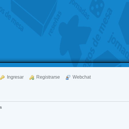
  Ingresar
  Registrarse
  Webchat
os