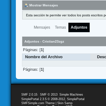
Mostrar Mensajes
Esta sección te permite ver todos los posts escritos
Mensajes
Temas
Adjuntos
Adjuntos - Cristian23zgz
Páginas: [
1
]
Nombre del Archivo
Desc
Páginas: [
1
]
SMF 2.0.15
|
SMF © 2013
,
Simple Machines
SimplePortal 2.3.5 © 2008-2012, SimplePortal
SMFSimple.com Theme | Skin Samp