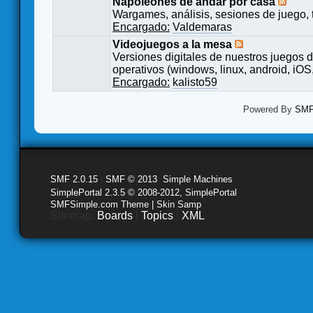
Napoleones de andar por casa
Wargames, análisis, sesiones de juego, 
Encargado:
Valdemaras
Videojuegos a la mesa
Versiones digitales de nuestros juegos d
operativos (windows, linux, android, iOS,
Encargado:
kalisto59
Powered By
SMF 
SMF 2.0.15
|
SMF © 2013
,
Simple Machines
SimplePortal 2.3.5 © 2008-2012, SimplePortal
SMFSimple.com Theme | Skin Samp
Sitemap:
Boards
|
Topics
|
XML