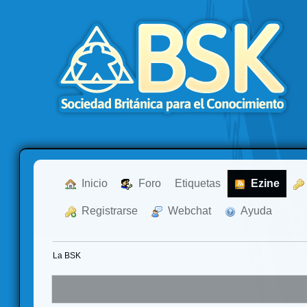
  Inicio
  Foro
Etiquetas
  Ezine
  Registrarse
  Webchat
  Ayuda
La BSK