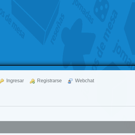
  Ingresar
  Registrarse
  Webchat