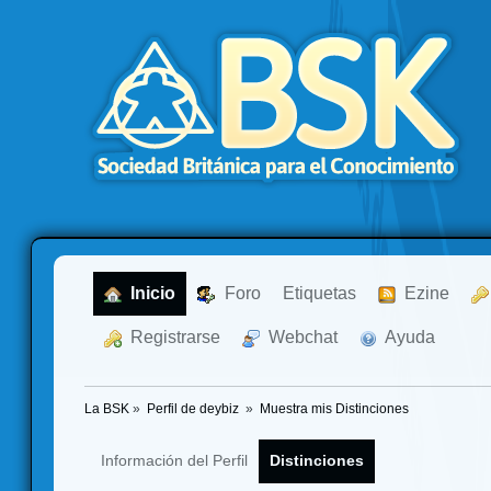
  Inicio
  Foro
Etiquetas
  Ezine
  Registrarse
  Webchat
  Ayuda
La BSK
»
Perfil de deybiz 
»
Muestra mis Distinciones
Información del Perfil
Distinciones