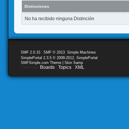
Distinciones
No ha recibido ninguna Distinción
SMF 2.0.15
|
SMF © 2013
,
Simple Machines
SimplePortal 2.3.5 © 2008-2012, SimplePortal
SMFSimple.com Theme | Skin Samp
Sitemap:
Boards
|
Topics
|
XML